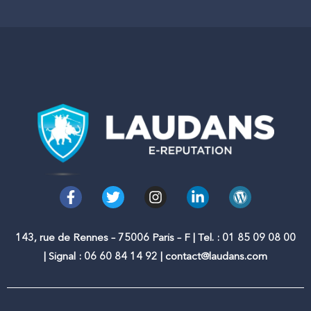
F
T
I
L
W
a
w
n
i
o
c
i
s
n
r
e
t
t
k
d
143, rue de Rennes – 75006 Paris – F | Tel. : 01 85 09 08 00
b
t
a
e
p
| Signal : 06 60 84 14 92 | contact@laudans.com
o
e
g
d
r
o
r
r
i
e
k
a
n
s
-
m
-
s