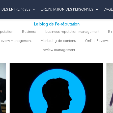
 DES ENTREPRISES
E-REPUTATION DES PERSONNES
L’AG
Le blog de l'e-réputation
putation
Business
business reputation management
E-r
review management
Marketing de contenu
Online Reviews
review management