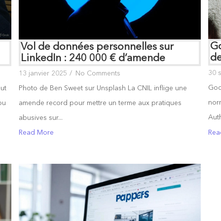
Go
Vol de données personnelles sur
d
LinkedIn : 240 000 € d’amende
30 
13 janvier 2025
/
No Comments
Goog
ut
Photo de Ben Sweet sur Unsplash La CNIL inflige une
nor
ou
amende record pour mettre un terme aux pratiques
Auth
abusives sur...
Rea
Read More