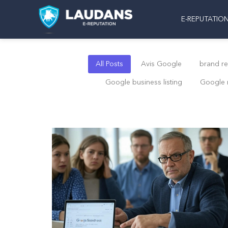
Aller
E-REPUTATION
au
contenu
All Posts
Avis Google
brand re
Google business listing
Google 